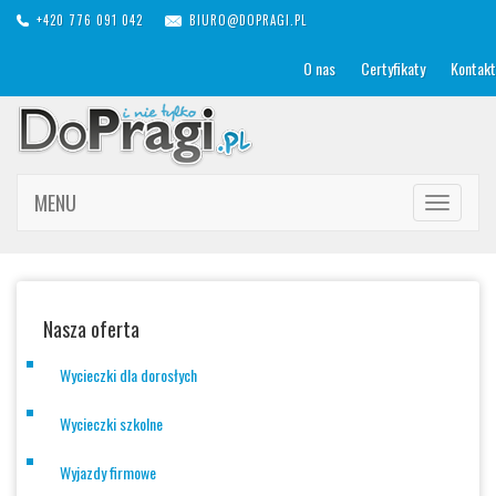
+420 776 091 042
BIURO@DOPRAGI.PL
O nas
Certyfikaty
Kontakt
MENU
Toggle
navigation
Nasza oferta
Wycieczki dla dorosłych
Wycieczki szkolne
Wyjazdy firmowe